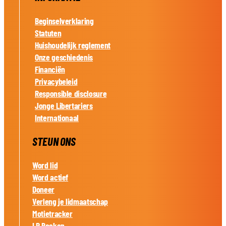
Beginselverklaring
Statuten
Huishoudelijk reglement
Onze geschiedenis
Financiën
Privacybeleid
Responsible disclosure
Jonge Libertariers
Internationaal
STEUN ONS
Word lid
Word actief
Doneer
Verleng je lidmaatschap
Motietracker
LP Boeken