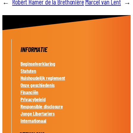
←
Robèrt Hamer de la Brethonière
Marcel van Lent
→
INFORMATIE
Beginselverklaring
Statuten
Huishoudelijk reglement
Onze geschiedenis
Financiën
Privacybeleid
Responsible disclosure
Jonge Libertariers
Internationaal