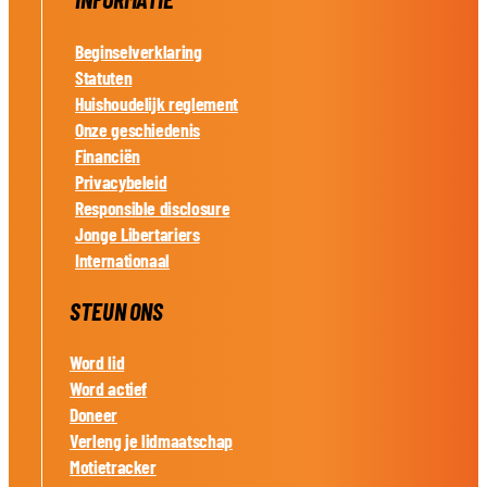
Beginselverklaring
Statuten
Huishoudelijk reglement
Onze geschiedenis
Financiën
Privacybeleid
Responsible disclosure
Jonge Libertariers
Internationaal
STEUN ONS
Word lid
Word actief
Doneer
Verleng je lidmaatschap
Motietracker