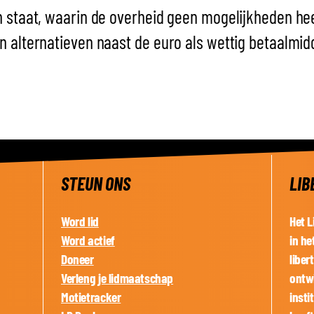
n staat, waarin de overheid geen mogelijkheden hee
 alternatieven naast de euro als wettig betaalmidd
STEUN ONS
LIB
Word lid
Het L
Word actief
in he
Doneer
liber
Verleng je lidmaatschap
ontwi
Motietracker
insti