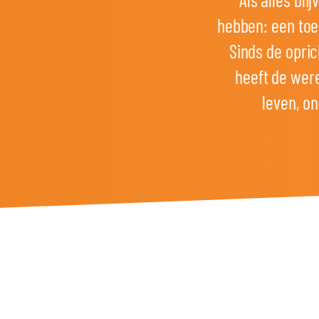
hebben: een toe
Sinds de opri
heeft de were
leven, o