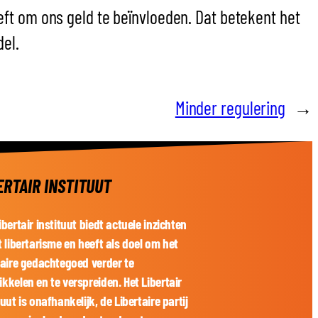
ft om ons geld te beïnvloeden. Dat betekent het
el.
Minder regulering
→
ERTAIR INSTITUUT
ibertair instituut biedt actuele inzichten
t libertarisme en heeft als doel om het
taire gedachtegoed verder te
kkelen en te verspreiden. Het Libertair
tuut is onafhankelijk, de Libertaire partij