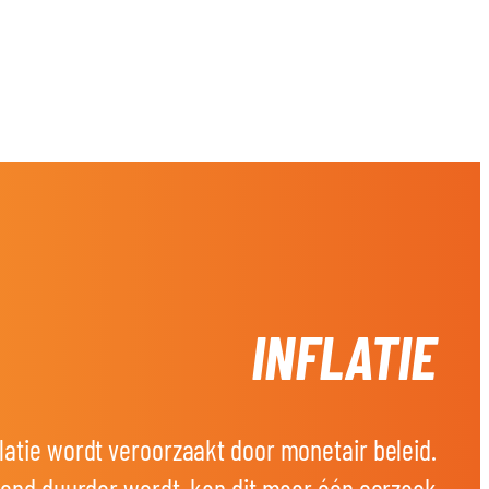
DONEER
WORD LID
INFLATIE
latie wordt veroorzaakt door monetair beleid.
ijvend duurder wordt, kan dit maar één oorzaak