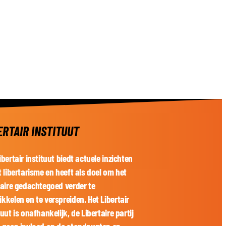
ERTAIR INSTITUUT
ibertair instituut biedt actuele inzichten
t libertarisme en heeft als doel om het
taire gedachtegoed verder te
kkelen en te verspreiden. Het Libertair
tuut is onafhankelijk, de Libertaire partij