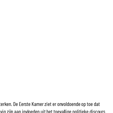
DONEER
WORD LID
sterken. De Eerste Kamer ziet er onvoldoende op toe dat
g zijn aan invloeden uit het toevallige politieke discours