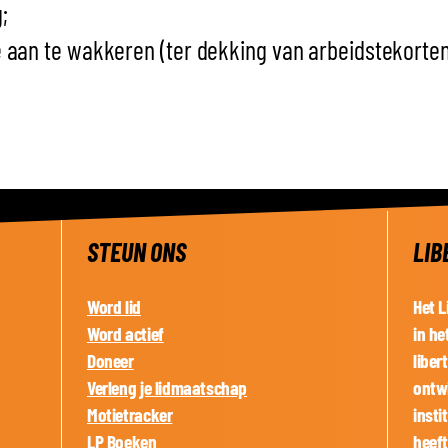
;
 aan te wakkeren (ter dekking van arbeidstekorten
STEUN ONS
LIB
Word lid
Het L
Word actief
in he
Doneer
liber
Verleng je lidmaatschap
ontwi
Motietracker
insti
LP Boeken
heef