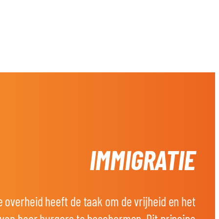
DONEER
WORD LID
IMMIGRATIE
e overheid heeft de taak om de vrijheid en het
an haar burgers te beschermen. Dit principe