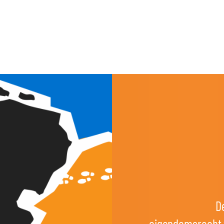
D
eigendomsrecht v