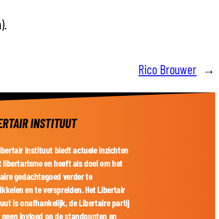
).
Rico Brouwer
→
ERTAIR INSTITUUT
ibertair instituut biedt actuele inzichten
t libertarisme en heeft als doel om het
taire gedachtegoed verder te
kkelen en te verspreiden. Het Libertair
tuut is onafhankelijk, de Libertaire partij
t geen invloed op de standpunten en